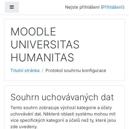
Přejít k hlavnímu obsahu
Boční panel
Nejste přihlášeni (
Přihlášení
)
MOODLE
UNIVERSITAS
HUMANITAS
Titulní stránka
Protokol souhrnu konfigurace
Souhrn uchovávaných dat
Tento souhrn zobrazuje výchozí kategorie a účely
uchovávání dat. Některé oblasti systému mohou mít
více specifických kategorií a účelů než ty, které jsou
zde uvedeny.